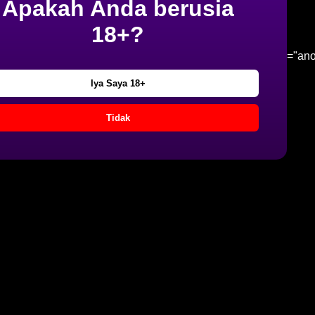
Apakah Anda berusia
18+?
="an
Iya Saya 18+
Tidak