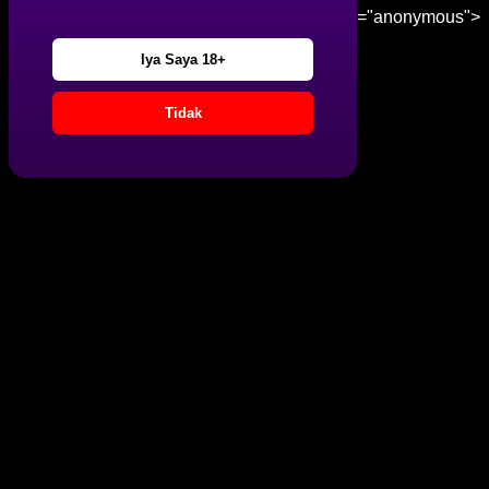
="anonymous">
Iya Saya 18+
Tidak